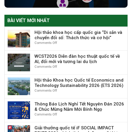
BÀI VIẾT MỚI NHẤT
Hội thảo khoa học cấp quốc gia “Di sản và
chuyển đổi số: Thách thức và cơ hội”
Comments Off
on
Hội
thảo
WCST2026 Diễn đàn học thuật quốc tế về
khoa
AI, đổi mới và tương lai du lịch
học
Comments Off
on
cấp
WCST2026
quốc
Diễn
gia
Hội thảo Khoa học Quốc tế Economics and
đàn
“Di
Technology Sustainability 2026 (ETS 2026)
học
sản
Comments Off
on
thuật
và
Hội
quốc
chuyển
thảo
tế
đổi
Thông Báo Lịch Nghỉ Tết Nguyên Đán 2026
Khoa
về
số:
& Chúc Mừng Năm Mới Bính Ngọ
học
AI,
Thách
Comments Off
on
Quốc
đổi
thức
Thông
tế
mới
và
Báo
Economics
và
Giải thưởng quốc tế iF SOCIAL IMPACT
cơ
Lịch
and
tương