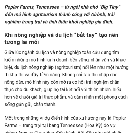
Poplar Farms, Tennessee – từ ngôi nhà nhỏ “Big Tiny”
đến mô hình agritourism thành công với Airbnb, trải
nghiệm trang trại và tinh thần khởi nghiệp gia đình.
Khi nông nghiệp và du lịch “bắt tay” tạo nên
tương lai mới
Giữa lúc ngành du lịch và nông nghiệp toàn cầu đang tìm
kiếm những mô hình kinh doanh bền vững, nhân văn và khác
biệt, du lịch nông nghiệp (agritourism) nổi lên như một hướng
đi khả thi và đầy tiềm năng. Không chỉ tạo thu nhập cho
nông dân, mô hình này còn mở ra cơ hội trải nghiệm chân
thực cho du khách, giúp họ tái kết nối với thiên nhiên, hiểu
hơn về chuỗi giá trị thực phẩm, và cảm nhận một phong cách
sống gần gũi, chân thành.
Một trong những ví dụ điển hình của xu hướng này là Poplar
Farms – trang trại tại bang Tennessee (Hoa Kỳ) do vợ
chồng Amy và Chris Burr điều hành. Bắt đầu với một chiếc