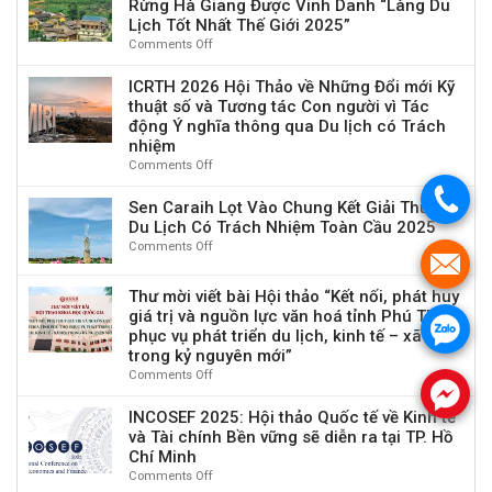
Rừng Hà Giang Được Vinh Danh “Làng Du
tế
Bản
Forum
Gian
Lịch Tốt Nhất Thế Giới 2025”
về
2026:
–
kinh
Comments Off
on
Diễn
Đợt
tế
Lô
đàn
1
số,
Lô
ICRTH 2026 Hội Thảo về Những Đổi mới Kỹ
học
Năm
tăng
Chải
thuật số và Tương tác Con người vì Tác
thuật
2026
trưởng
Ngôi
du
động Ý nghĩa thông qua Du lịch có Trách
xanh
Làng
lịch
nhiệm
và
Cổ
châu
Comments Off
on
sức
Tích
Á
ICRTH
bền
Giữa
.
tại
2026
Sen Caraih Lọt Vào Chung Kết Giải Thưởng
con
Núi
Mông
Hội
Du Lịch Có Trách Nhiệm Toàn Cầu 2025
người
Rừng
Cổ
Thảo
Comments Off
on
Hà
về
.
Sen
Giang
Những
Caraih
Được
Thư mời viết bài Hội thảo “Kết nối, phát huy
Đổi
Lọt
Vinh
giá trị và nguồn lực văn hoá tỉnh Phú Thọ
mới
Vào
Danh
.
phục vụ phát triển du lịch, kinh tế – xã hội
Kỹ
Chung
“Làng
thuật
trong kỷ nguyên mới”
Kết
Du
số
Comments Off
on
Giải
Lịch
và
.
Thư
Thưởng
Tốt
Tương
mời
INCOSEF 2025: Hội thảo Quốc tế về Kinh tế
Du
Nhất
tác
viết
Lịch
và Tài chính Bền vững sẽ diễn ra tại TP. Hồ
Thế
Con
bài
Có
Chí Minh
Giới
người
Hội
Trách
2025”
Comments Off
on
vì
thảo
Nhiệm