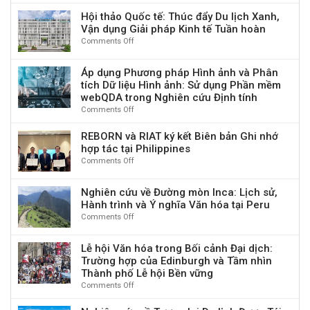
INCOSEF
Tác
“Kết
Toàn
2025:
Hội thảo Quốc tế: Thúc đẩy Du lịch Xanh,
động
nối,
Cầu
Hội
Vận dụng Giải pháp Kinh tế Tuần hoàn
Ý
phát
2025
thảo
Comments Off
nghĩa
on
huy
Quốc
thông
Hội
giá
tế
qua
thảo
trị
Áp dụng Phương pháp Hình ảnh và Phân
về
Du
Quốc
và
tích Dữ liệu Hình ảnh: Sử dụng Phần mềm
Kinh
lịch
tế:
nguồn
webQDA trong Nghiên cứu Định tính
tế
có
Thúc
lực
và
Comments Off
on
Trách
đẩy
văn
Tài
Áp
nhiệm
Du
hoá
chính
dụng
REBORN và RIAT ký kết Biên bản Ghi nhớ
lịch
tỉnh
Bền
Phương
hợp tác tại Philippines
Xanh,
Phú
vững
pháp
Vận
Comments Off
on
Thọ
sẽ
Hình
dụng
REBORN
phục
diễn
ảnh
Giải
và
vụ
ra
Nghiên cứu về Đường mòn Inca: Lịch sử,
và
pháp
RIAT
phát
tại
Hành trình và Ý nghĩa Văn hóa tại Peru
Phân
Kinh
ký
triển
TP.
tích
Comments Off
on
tế
kết
du
Hồ
Dữ
Nghiên
Tuần
Biên
lịch,
Chí
liệu
cứu
hoàn
bản
kinh
Lễ hội Văn hóa trong Bối cảnh Đại dịch:
Minh
Hình
về
Ghi
tế
Trường hợp của Edinburgh và Tầm nhìn
ảnh:
Đường
nhớ
–
Thành phố Lễ hội Bền vững
Sử
mòn
hợp
xã
Comments Off
on
dụng
Inca:
tác
hội
Lễ
Phần
Lịch
tại
trong
hội
mềm