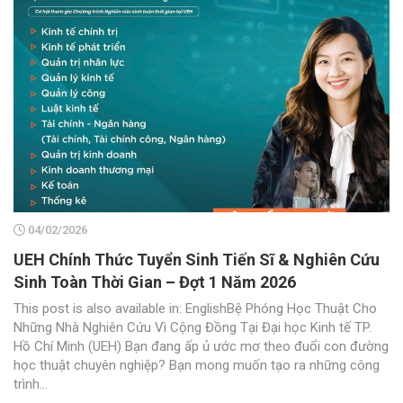
04/02/2026
UEH Chính Thức Tuyển Sinh Tiến Sĩ & Nghiên Cứu
Sinh Toàn Thời Gian – Đợt 1 Năm 2026
This post is also available in: EnglishBệ Phóng Học Thuật Cho
Những Nhà Nghiên Cứu Vì Cộng Đồng Tại Đại học Kinh tế TP.
Hồ Chí Minh (UEH) Bạn đang ấp ủ ước mơ theo đuổi con đường
học thuật chuyên nghiệp? Bạn mong muốn tạo ra những công
trình...