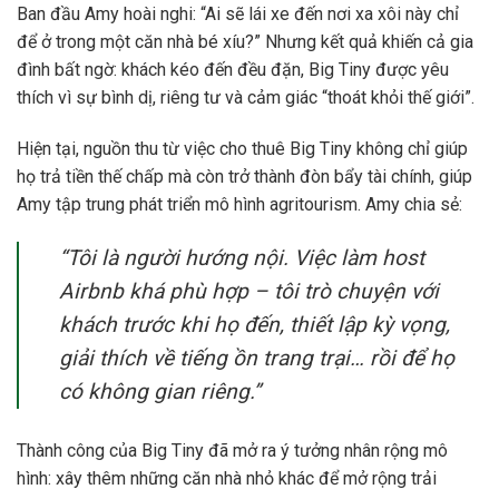
Ban đầu Amy hoài nghi: “Ai sẽ lái xe đến nơi xa xôi này chỉ
để ở trong một căn nhà bé xíu?” Nhưng kết quả khiến cả gia
đình bất ngờ: khách kéo đến đều đặn, Big Tiny được yêu
thích vì sự bình dị, riêng tư và cảm giác “thoát khỏi thế giới”.
Hiện tại, nguồn thu từ việc cho thuê Big Tiny không chỉ giúp
họ trả tiền thế chấp mà còn trở thành đòn bẩy tài chính, giúp
Amy tập trung phát triển mô hình agritourism. Amy chia sẻ:
“Tôi là người hướng nội. Việc làm host
Airbnb khá phù hợp – tôi trò chuyện với
khách trước khi họ đến, thiết lập kỳ vọng,
giải thích về tiếng ồn trang trại… rồi để họ
có không gian riêng.”
Thành công của Big Tiny đã mở ra ý tưởng nhân rộng mô
hình: xây thêm những căn nhà nhỏ khác để mở rộng trải