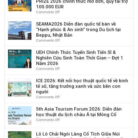
PRIZE 2026 chính thức mở đơn, quỹ tài trợ
hội”
Nghỉ
Technology
lai
100.000 EUR
Tết
Sustainability
du
Comments Off
on
Nguyên
2026
lịch
Giải
Đán
(ETS
thưởng
SEAMA2026 Diễn đàn quốc tế bàn về
2026
2026)
quốc
“Hạnh phúc & An sinh” trong Du lịch tại
&
tế
Chúc
Beppu, Nhật Bản
iF
Mừng
Comments Off
on
SOCIAL
Năm
SEAMA2026
IMPACT
Mới
Diễn
UEH Chính Thức Tuyển Sinh Tiến Sĩ &
PRIZE
Bính
đàn
Nghiên Cứu Sinh Toàn Thời Gian – Đợt 1
2026
Ngọ
quốc
Năm 2026
chính
tế
Comments Off
on
thức
bàn
UEH
mở
về
Chính
ICE 2026: Kết nối học thuật quốc tế về kinh
đơn,
“Hạnh
Thức
tế số, tăng trưởng xanh và sức bền con
quỹ
phúc
Tuyển
tài
người
&
Sinh
trợ
Comments Off
on
An
Tiến
100.000
ICE
sinh”
Sĩ
EUR
2026:
5th Asia Tourism Forum 2026: Diễn đàn
trong
&
Kết
học thuật du lịch châu Á tại Mông Cổ
Du
Nghiên
nối
lịch
Comments Off
on
Cứu
học
tại
5th
Sinh
thuật
Beppu,
Asia
Toàn
Lô Lô Chải Ngôi Làng Cổ Tích Giữa Núi
quốc
Nhật
Tourism
Thời