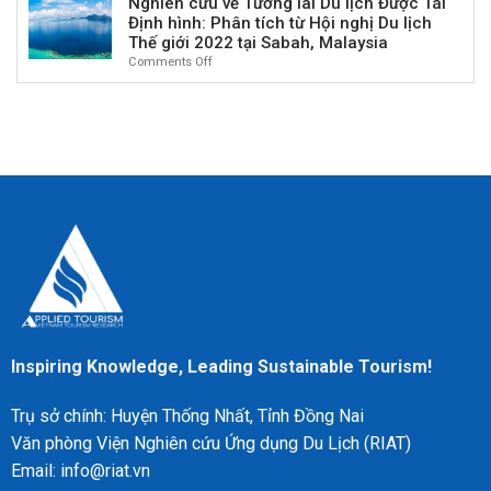
Nghiên cứu về Tương lai Du lịch Được Tái
sử,
Philippines
kỷ
Văn
webQDA
Định hình: Phân tích từ Hội nghị Du lịch
Hành
nguyên
hóa
trong
trình
Thế giới 2022 tại Sabah, Malaysia
mới”
trong
Nghiên
và
Comments Off
on
Bối
cứu
Ý
Nghiên
cảnh
Định
nghĩa
cứu
Đại
tính
Văn
về
dịch:
hóa
Tương
Trường
tại
lai
hợp
Peru
Du
của
lịch
Edinburgh
Được
và
Tái
Tầm
Định
nhìn
hình:
Thành
Phân
phố
tích
Lễ
từ
hội
Hội
Bền
nghị
Inspiring Knowledge, Leading Sustainable Tourism!
vững
Du
lịch
Trụ sở chính: Huyện Thống Nhất, Tỉnh Đồng Nai
Thế
giới
Văn phòng Viện Nghiên cứu Ứng dụng Du Lịch (RIAT)
2022
Email: info@riat.vn
tại
Sabah,