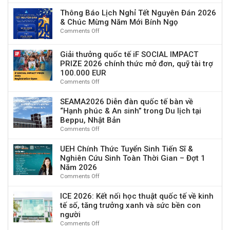
quốc
chuyển
thảo
tế
đổi
Thông Báo Lịch Nghỉ Tết Nguyên Đán 2026
Khoa
về
số:
& Chúc Mừng Năm Mới Bính Ngọ
học
AI,
Thách
Comments Off
on
Quốc
đổi
thức
Thông
tế
mới
và
Báo
Economics
và
Giải thưởng quốc tế iF SOCIAL IMPACT
cơ
Lịch
and
tương
PRIZE 2026 chính thức mở đơn, quỹ tài trợ
hội”
Nghỉ
Technology
lai
100.000 EUR
Tết
Sustainability
du
Comments Off
on
Nguyên
2026
lịch
Giải
Đán
(ETS
thưởng
SEAMA2026 Diễn đàn quốc tế bàn về
2026
2026)
quốc
“Hạnh phúc & An sinh” trong Du lịch tại
&
tế
Chúc
Beppu, Nhật Bản
iF
Mừng
Comments Off
on
SOCIAL
Năm
SEAMA2026
IMPACT
Mới
Diễn
UEH Chính Thức Tuyển Sinh Tiến Sĩ &
PRIZE
Bính
đàn
Nghiên Cứu Sinh Toàn Thời Gian – Đợt 1
2026
Ngọ
quốc
Năm 2026
chính
tế
Comments Off
on
thức
bàn
UEH
mở
về
Chính
ICE 2026: Kết nối học thuật quốc tế về kinh
đơn,
“Hạnh
Thức
tế số, tăng trưởng xanh và sức bền con
quỹ
phúc
Tuyển
tài
người
&
Sinh
trợ
Comments Off
on
An
Tiến