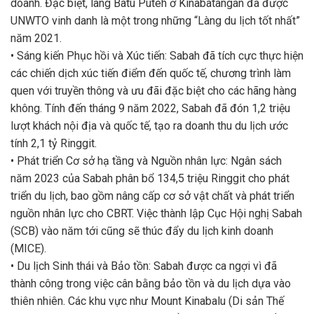
doanh. Đặc biệt, làng Batu Puteh ở Kinabatangan đã được
UNWTO vinh danh là một trong những “Làng du lịch tốt nhất”
năm 2021.
• Sáng kiến Phục hồi và Xúc tiến: Sabah đã tích cực thực hiện
các chiến dịch xúc tiến điểm đến quốc tế, chương trình làm
quen với truyền thông và ưu đãi đặc biệt cho các hãng hàng
không. Tính đến tháng 9 năm 2022, Sabah đã đón 1,2 triệu
lượt khách nội địa và quốc tế, tạo ra doanh thu du lịch ước
tính 2,1 tỷ Ringgit.
• Phát triển Cơ sở hạ tầng và Nguồn nhân lực: Ngân sách
năm 2023 của Sabah phân bổ 134,5 triệu Ringgit cho phát
triển du lịch, bao gồm nâng cấp cơ sở vật chất và phát triển
nguồn nhân lực cho CBRT. Việc thành lập Cục Hội nghị Sabah
(SCB) vào năm tới cũng sẽ thúc đẩy du lịch kinh doanh
(MICE).
• Du lịch Sinh thái và Bảo tồn: Sabah được ca ngợi vì đã
thành công trong việc cân bằng bảo tồn và du lịch dựa vào
thiên nhiên. Các khu vực như Mount Kinabalu (Di sản Thế