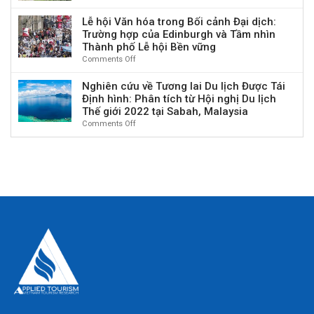
Dữ
Nghiên
Tuần
Biên
lịch,
Chí
liệu
cứu
hoàn
bản
kinh
Lễ hội Văn hóa trong Bối cảnh Đại dịch:
Minh
Hình
về
Ghi
tế
Trường hợp của Edinburgh và Tầm nhìn
ảnh:
Đường
nhớ
–
Thành phố Lễ hội Bền vững
Sử
mòn
hợp
xã
Comments Off
on
dụng
Inca:
tác
hội
Lễ
Phần
Lịch
tại
trong
hội
mềm
Nghiên cứu về Tương lai Du lịch Được Tái
sử,
Philippines
kỷ
Văn
webQDA
Định hình: Phân tích từ Hội nghị Du lịch
Hành
nguyên
hóa
trong
trình
Thế giới 2022 tại Sabah, Malaysia
mới”
trong
Nghiên
và
Comments Off
on
Bối
cứu
Ý
Nghiên
cảnh
Định
nghĩa
cứu
Đại
tính
Văn
về
dịch:
hóa
Tương
Trường
tại
lai
hợp
Peru
Du
của
lịch
Edinburgh
Được
và
Tái
Tầm
Định
nhìn
hình:
Thành
Phân
phố
tích
Lễ
từ
hội
Hội
Bền