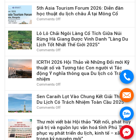
100.000
ICE
sinh”
Sĩ
EUR
2026:
5th Asia Tourism Forum 2026: Diễn đàn
trong
&
Kết
học thuật du lịch châu Á tại Mông Cổ
Du
Nghiên
nối
lịch
Comments Off
on
Cứu
học
tại
5th
Sinh
thuật
Beppu,
Asia
Toàn
Lô Lô Chải Ngôi Làng Cổ Tích Giữa Núi
quốc
Nhật
Tourism
Thời
Rừng Hà Giang Được Vinh Danh “Làng Du
tế
Bản
Forum
Gian
Lịch Tốt Nhất Thế Giới 2025”
về
2026:
–
kinh
Comments Off
on
Diễn
Đợt
tế
Lô
đàn
1
số,
Lô
ICRTH 2026 Hội Thảo về Những Đổi mới Kỹ
học
Năm
tăng
Chải
thuật số và Tương tác Con người vì Tác
thuật
2026
trưởng
Ngôi
du
động Ý nghĩa thông qua Du lịch có Trách
.
xanh
Làng
lịch
nhiệm
và
Cổ
châu
Comments Off
on
sức
Tích
Á
ICRTH
bền
Giữa
tại
.
2026
Sen Caraih Lọt Vào Chung Kết Giải Thưởng
con
Núi
Mông
Hội
Du Lịch Có Trách Nhiệm Toàn Cầu 2025
người
Rừng
Cổ
Thảo
Comments Off
on
Hà
về
.
Sen
Giang
Những
Caraih
Được
Thư mời viết bài Hội thảo “Kết nối, phát huy
Đổi
Lọt
Vinh
giá trị và nguồn lực văn hoá tỉnh Phú Thọ
mới
Vào
Danh
.
phục vụ phát triển du lịch, kinh tế – xã hội
Kỹ
Chung
“Làng
thuật
trong kỷ nguyên mới”
Kết