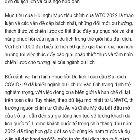
đến du lịch lớn và cửa ngõ hấp dẫn.
Mục tiêu của Hội nghị Mục tiêu chính của WTC 2022 là thảo
luận về các vấn đề cấp bách nhất, những đổi mới, xu hướng,
thách thức và chiến lược có thể thúc đẩy sự phục hồi và khả
năng phục hồi của ngành du lịch trong thế giới hậu đại dịch.
Với hơn 1.000 đại biểu từ hơn 60 quốc gia tham gia, hội nghị
hướng tới việc thúc đẩy các giải pháp thiết thực và tầm nhìn
chiến lược cho tương lai của ngành du lịch.
Bối cảnh và Tình hình Phục hồi Du lịch Toàn cầu Đại dịch
COVID-19 đã khiến ngành du lịch rơi vào tình trạng đình trệ
nghiêm trọng, với việc đóng cửa biên giới và hạn chế đi lại
trên toàn cầu. Tuy nhiên, theo dữ liệu mới nhất từ UNWTO, thị
trường nguồn chính từ Châu Âu và Châu Mỹ đã bắt đầu mở
cửa trở lại, dẫn đến sự gia tăng liên tục số lượng khách du
lịch quốc tế. Lượng khách quốc tế trong chín tháng đầu năm
2022 đã tăng hơn gấp đôi so với cùng kỳ năm trước và dự
kiến sẽ đạt khoảng 65% mức trước đại dịch vào cuối năm.