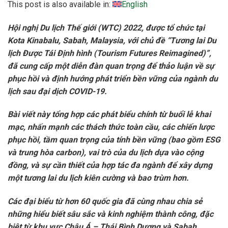
This post is also available in:
English
Hội nghị Du lịch Thế giới (WTC) 2022, được tổ chức tại
Kota Kinabalu, Sabah, Malaysia, với chủ đề “Tương lai Du
lịch Được Tái Định hình (Tourism Futures Reimagined)”,
đã cung cấp một diễn đàn quan trọng để thảo luận về sự
phục hồi và định hướng phát triển bền vững của ngành du
lịch sau đại dịch COVID-19.
Bài viết này tổng hợp các phát biểu chính từ buổi lễ khai
mạc, nhấn mạnh các thách thức toàn cầu, các chiến lược
phục hồi, tầm quan trọng của tính bền vững (bao gồm ESG
và trung hòa carbon), vai trò của du lịch dựa vào cộng
đồng, và sự cần thiết của hợp tác đa ngành để xây dựng
một tương lai du lịch kiên cường và bao trùm hơn.
Các đại biểu từ hơn 60 quốc gia đã cùng nhau chia sẻ
những hiểu biết sâu sắc và kinh nghiệm thành công, đặc
biệt từ khu vực Châu Á – Thái Bình Dương và Sabah,