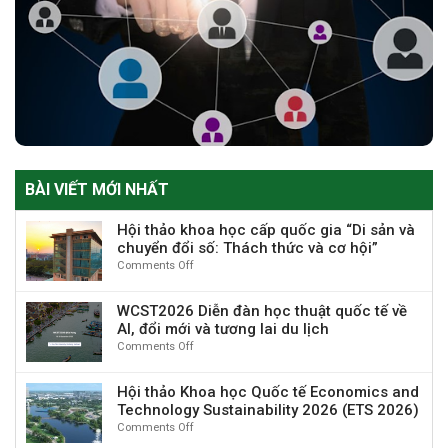
BÀI VIẾT MỚI NHẤT
Hội thảo khoa học cấp quốc gia “Di sản và
chuyển đổi số: Thách thức và cơ hội”
Comments Off
on
Hội
thảo
WCST2026 Diễn đàn học thuật quốc tế về
khoa
AI, đổi mới và tương lai du lịch
học
Comments Off
on
cấp
WCST2026
quốc
Diễn
gia
Hội thảo Khoa học Quốc tế Economics and
đàn
“Di
Technology Sustainability 2026 (ETS 2026)
học
sản
Comments Off
on
thuật
và
Hội