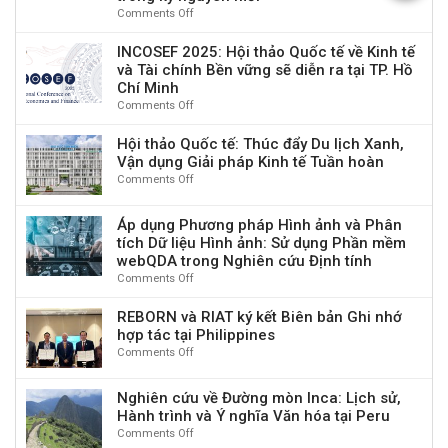
Du
số
Comments Off
on
Giải
Lịch
và
Thư
Thưởng
Tốt
Tương
mời
INCOSEF 2025: Hội thảo Quốc tế về Kinh tế
Du
Nhất
tác
viết
Lịch
và Tài chính Bền vững sẽ diễn ra tại TP. Hồ
Thế
Con
bài
Có
Chí Minh
Giới
người
Hội
Trách
2025”
Comments Off
on
vì
thảo
Nhiệm
INCOSEF
Tác
“Kết
Toàn
2025:
Hội thảo Quốc tế: Thúc đẩy Du lịch Xanh,
động
nối,
Cầu
Hội
Vận dụng Giải pháp Kinh tế Tuần hoàn
Ý
phát
2025
thảo
Comments Off
nghĩa
on
huy
Quốc
thông
Hội
giá
tế
qua
thảo
trị
Áp dụng Phương pháp Hình ảnh và Phân
về
Du
Quốc
và
tích Dữ liệu Hình ảnh: Sử dụng Phần mềm
Kinh
lịch
tế:
nguồn
webQDA trong Nghiên cứu Định tính
tế
có
Thúc
lực
và
Comments Off
on
Trách
đẩy
văn
Tài
Áp
nhiệm
Du
hoá
chính
dụng
REBORN và RIAT ký kết Biên bản Ghi nhớ
lịch
tỉnh
Bền
Phương
hợp tác tại Philippines
Xanh,
Phú
vững
pháp
Vận
Comments Off
on
Thọ
sẽ
Hình
dụng
REBORN
phục
diễn
ảnh
Giải
và
vụ
ra
Nghiên cứu về Đường mòn Inca: Lịch sử,
và
pháp
RIAT
phát
tại
Hành trình và Ý nghĩa Văn hóa tại Peru
Phân
Kinh
ký
triển
TP.
tích
Comments Off
on
tế
kết
du
Hồ