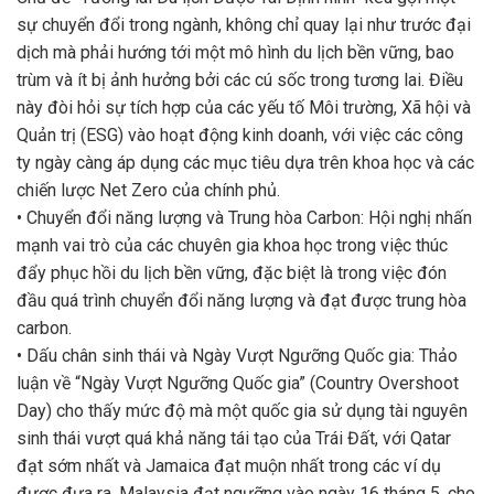
sự chuyển đổi trong ngành, không chỉ quay lại như trước đại
dịch mà phải hướng tới một mô hình du lịch bền vững, bao
trùm và ít bị ảnh hưởng bởi các cú sốc trong tương lai. Điều
này đòi hỏi sự tích hợp của các yếu tố Môi trường, Xã hội và
Quản trị (ESG) vào hoạt động kinh doanh, với việc các công
ty ngày càng áp dụng các mục tiêu dựa trên khoa học và các
chiến lược Net Zero của chính phủ.
• Chuyển đổi năng lượng và Trung hòa Carbon: Hội nghị nhấn
mạnh vai trò của các chuyên gia khoa học trong việc thúc
đẩy phục hồi du lịch bền vững, đặc biệt là trong việc đón
đầu quá trình chuyển đổi năng lượng và đạt được trung hòa
carbon.
• Dấu chân sinh thái và Ngày Vượt Ngưỡng Quốc gia: Thảo
luận về “Ngày Vượt Ngưỡng Quốc gia” (Country Overshoot
Day) cho thấy mức độ mà một quốc gia sử dụng tài nguyên
sinh thái vượt quá khả năng tái tạo của Trái Đất, với Qatar
đạt sớm nhất và Jamaica đạt muộn nhất trong các ví dụ
được đưa ra. Malaysia đạt ngưỡng vào ngày 16 tháng 5, cho