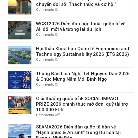
chuyển đổi số: Thách thức và cơ hội”
Comments Off
on
Hội
thảo
WCST2026 Diễn đàn học thuật quốc tế về
khoa
AI, đổi mới và tương lai du lịch
học
Comments Off
on
cấp
WCST2026
quốc
Diễn
gia
Hội thảo Khoa học Quốc tế Economics and
đàn
“Di
Technology Sustainability 2026 (ETS 2026)
học
sản
Comments Off
on
thuật
và
Hội
quốc
chuyển
thảo
tế
đổi
Thông Báo Lịch Nghỉ Tết Nguyên Đán 2026
Khoa
về
số:
& Chúc Mừng Năm Mới Bính Ngọ
học
AI,
Thách
Comments Off
on
Quốc
đổi
thức
Thông
tế
mới
và
Báo
Economics
và
Giải thưởng quốc tế iF SOCIAL IMPACT
cơ
Lịch
and
tương
PRIZE 2026 chính thức mở đơn, quỹ tài trợ
hội”
Nghỉ
Technology
lai
100.000 EUR
Tết
Sustainability
du
Comments Off
on
Nguyên
2026
lịch
Giải
Đán
(ETS
thưởng
SEAMA2026 Diễn đàn quốc tế bàn về
2026
2026)
quốc
“Hạnh phúc & An sinh” trong Du lịch tại
&
tế
Chúc