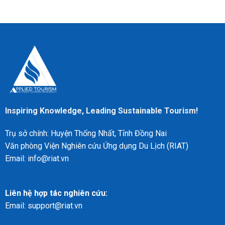
dịch:
hóa
Tương
Trường
tại
lai
hợp
Peru
Du
của
lịch
Edinburgh
Được
và
Tái
Tầm
Định
nhìn
hình:
Thành
Phân
phố
tích
Lễ
từ
hội
Hội
Bền
nghị
Inspiring Knowledge, Leading Sustainable Tourism!
vững
Du
lịch
Trụ sở chính: Huyện Thống Nhất, Tỉnh Đồng Nai
Thế
giới
Văn phòng Viện Nghiên cứu Ứng dụng Du Lịch (RIAT)
2022
Email: info@riat.vn
tại
Sabah,
Malaysia
Liên hệ hợp tác nghiên cứu:
Email: support@riat.vn