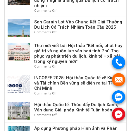
động Ý nghĩa thông qua Du lịch có Trách
xanh
Làng
lịch
nhiệm
và
Cổ
châu
Comments Off
on
sức
Tích
Á
ICRTH
bền
Giữa
tại
2026
Sen Caraih Lọt Vào Chung Kết Giải Thưởng
con
Núi
Mông
Hội
Du Lịch Có Trách Nhiệm Toàn Cầu 2025
người
Rừng
Cổ
Thảo
Comments Off
on
Hà
về
Sen
Giang
Những
Caraih
Được
Thư mời viết bài Hội thảo “Kết nối, phát huy
Đổi
Lọt
Vinh
giá trị và nguồn lực văn hoá tỉnh Phú Thọ
mới
Vào
Danh
phục vụ phát triển du lịch, kinh tế – xã hội
Kỹ
Chung
“Làng
thuật
trong kỷ nguyên mới”
.
Kết
Du
số
Comments Off
on
Giải
Lịch
và
Thư
Thưởng
Tốt
Tương
mời
INCOSEF 2025: Hội thảo Quốc tế về Kinh tế
Du
Nhất
.
tác
viết
Lịch
và Tài chính Bền vững sẽ diễn ra tại TP. Hồ
Thế
Con
bài
Có
Chí Minh
Giới
người
Hội
Trách
2025”
Comments Off
on
vì
.
thảo
Nhiệm
INCOSEF
Tác
“Kết
Toàn
2025:
Hội thảo Quốc tế: Thúc đẩy Du lịch Xanh,
động
nối,
Cầu
Hội
Vận dụng Giải pháp Kinh tế Tuần hoàn
Ý
phát
2025
thảo
.
Comments Off
nghĩa
on
huy
Quốc
thông
Hội
giá
tế
qua
thảo
trị
Áp dụng Phương pháp Hình ảnh và Phân
về
Du
Quốc