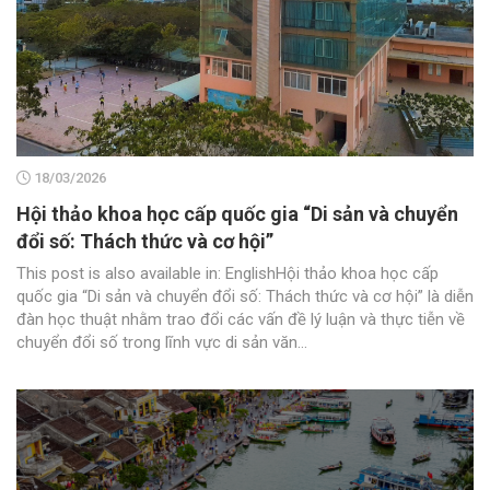
18/03/2026
Hội thảo khoa học cấp quốc gia “Di sản và chuyển
đổi số: Thách thức và cơ hội”
This post is also available in: EnglishHội thảo khoa học cấp
quốc gia “Di sản và chuyển đổi số: Thách thức và cơ hội” là diễn
đàn học thuật nhằm trao đổi các vấn đề lý luận và thực tiễn về
chuyển đổi số trong lĩnh vực di sản văn...