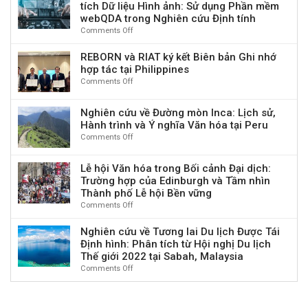
và
tích Dữ liệu Hình ảnh: Sử dụng Phần mềm
Kinh
lịch
tế:
nguồn
webQDA trong Nghiên cứu Định tính
tế
có
Thúc
lực
và
Comments Off
on
Trách
đẩy
văn
Tài
Áp
nhiệm
Du
hoá
chính
dụng
REBORN và RIAT ký kết Biên bản Ghi nhớ
lịch
tỉnh
Bền
Phương
hợp tác tại Philippines
Xanh,
Phú
vững
pháp
Vận
Comments Off
on
Thọ
sẽ
Hình
dụng
REBORN
phục
diễn
ảnh
Giải
và
vụ
ra
Nghiên cứu về Đường mòn Inca: Lịch sử,
và
pháp
RIAT
phát
tại
Hành trình và Ý nghĩa Văn hóa tại Peru
Phân
Kinh
ký
triển
TP.
tích
Comments Off
on
tế
kết
du
Hồ
Dữ
Nghiên
Tuần
Biên
lịch,
Chí
liệu
cứu
hoàn
bản
kinh
Lễ hội Văn hóa trong Bối cảnh Đại dịch:
Minh
Hình
về
Ghi
tế
Trường hợp của Edinburgh và Tầm nhìn
ảnh:
Đường
nhớ
–
Thành phố Lễ hội Bền vững
Sử
mòn
hợp
xã
Comments Off
on
dụng
Inca:
tác
hội
Lễ
Phần
Lịch
tại
trong
hội
mềm
Nghiên cứu về Tương lai Du lịch Được Tái
sử,
Philippines
kỷ
Văn
webQDA
Định hình: Phân tích từ Hội nghị Du lịch
Hành
nguyên
hóa
trong
trình
Thế giới 2022 tại Sabah, Malaysia
mới”
trong
Nghiên
và
Comments Off
on
Bối
cứu
Ý
Nghiên
cảnh
Định
nghĩa
cứu
Đại
tính
Văn
về