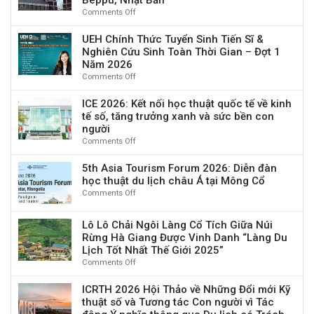
Beppu, Nhật Bản
iF
Mừng
Comments Off
on
SOCIAL
Năm
SEAMA2026
IMPACT
Mới
Diễn
UEH Chính Thức Tuyển Sinh Tiến Sĩ &
PRIZE
Bính
đàn
Nghiên Cứu Sinh Toàn Thời Gian – Đợt 1
2026
Ngọ
quốc
Năm 2026
chính
tế
Comments Off
on
thức
bàn
UEH
mở
về
Chính
ICE 2026: Kết nối học thuật quốc tế về kinh
đơn,
“Hạnh
Thức
tế số, tăng trưởng xanh và sức bền con
quỹ
phúc
Tuyển
tài
người
&
Sinh
trợ
Comments Off
on
An
Tiến
100.000
ICE
sinh”
Sĩ
EUR
2026:
5th Asia Tourism Forum 2026: Diễn đàn
trong
&
Kết
học thuật du lịch châu Á tại Mông Cổ
Du
Nghiên
nối
lịch
Comments Off
on
Cứu
học
tại
5th
Sinh
thuật
Beppu,
Asia
Toàn
Lô Lô Chải Ngôi Làng Cổ Tích Giữa Núi
quốc
Nhật
Tourism
Thời
Rừng Hà Giang Được Vinh Danh “Làng Du
tế
Bản
Forum
Gian
Lịch Tốt Nhất Thế Giới 2025”
về
2026:
–
kinh
Comments Off
on
Diễn
Đợt
tế
Lô
đàn
1
số,
Lô
ICRTH 2026 Hội Thảo về Những Đổi mới Kỹ
học
Năm
tăng
Chải
thuật số và Tương tác Con người vì Tác
thuật
2026
trưởng
Ngôi
du