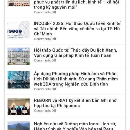
phục vụ phát triển du lịch, kinh tế – xã hội
Kỹ
Chung
“Làng
thuật
trong kỷ nguyên mới”
Kết
Du
số
Comments Off
on
Giải
Lịch
và
Thư
Thưởng
Tốt
Tương
mời
INCOSEF 2025: Hội thảo Quốc tế về Kinh tế
Du
Nhất
tác
viết
Lịch
và Tài chính Bền vững sẽ diễn ra tại TP. Hồ
Thế
Con
bài
Có
Chí Minh
Giới
người
Hội
Trách
2025”
Comments Off
on
vì
thảo
Nhiệm
INCOSEF
Tác
“Kết
Toàn
2025:
Hội thảo Quốc tế: Thúc đẩy Du lịch Xanh,
động
nối,
Cầu
Hội
Vận dụng Giải pháp Kinh tế Tuần hoàn
Ý
phát
2025
thảo
Comments Off
nghĩa
on
huy
Quốc
thông
Hội
giá
tế
qua
thảo
trị
Áp dụng Phương pháp Hình ảnh và Phân
về
Du
Quốc
và
tích Dữ liệu Hình ảnh: Sử dụng Phần mềm
Kinh
lịch
tế:
nguồn
webQDA trong Nghiên cứu Định tính
tế
có
Thúc
lực
và
Comments Off
on
Trách
đẩy
văn
Tài
Áp
nhiệm
Du
hoá
chính
dụng
REBORN và RIAT ký kết Biên bản Ghi nhớ
lịch
tỉnh
Bền
Phương
hợp tác tại Philippines
Xanh,
Phú
vững
pháp
Vận
Comments Off
on
Thọ
sẽ
Hình
dụng
REBORN
phục
diễn
ảnh
Giải
và
vụ
ra
Nghiên cứu về Đường mòn Inca: Lịch sử,
và
pháp
RIAT
phát
tại
Hành trình và Ý nghĩa Văn hóa tại Peru
Phân
Kinh