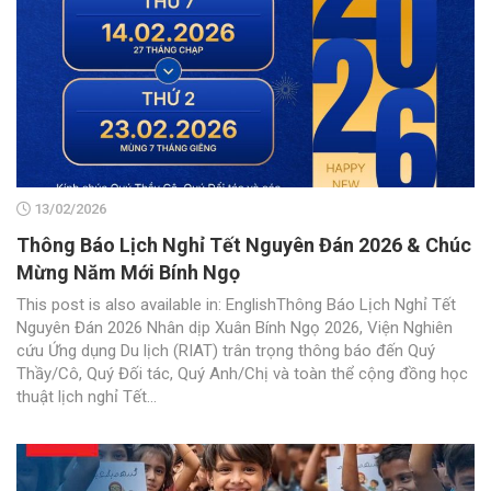
13/02/2026
Thông Báo Lịch Nghỉ Tết Nguyên Đán 2026 & Chúc
Mừng Năm Mới Bính Ngọ
This post is also available in: EnglishThông Báo Lịch Nghỉ Tết
Nguyên Đán 2026 Nhân dịp Xuân Bính Ngọ 2026, Viện Nghiên
cứu Ứng dụng Du lịch (RIAT) trân trọng thông báo đến Quý
Thầy/Cô, Quý Đối tác, Quý Anh/Chị và toàn thể cộng đồng học
thuật lịch nghỉ Tết...