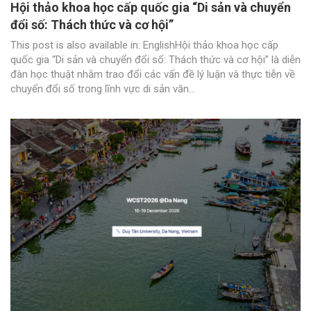
Hội thảo khoa học cấp quốc gia “Di sản và chuyển
đổi số: Thách thức và cơ hội”
This post is also available in: EnglishHội thảo khoa học cấp
quốc gia “Di sản và chuyển đổi số: Thách thức và cơ hội” là diễn
đàn học thuật nhằm trao đổi các vấn đề lý luận và thực tiễn về
chuyển đổi số trong lĩnh vực di sản văn...