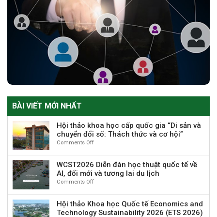
BÀI VIẾT MỚI NHẤT
Hội thảo khoa học cấp quốc gia “Di sản và
chuyển đổi số: Thách thức và cơ hội”
Comments Off
on
Hội
thảo
WCST2026 Diễn đàn học thuật quốc tế về
khoa
AI, đổi mới và tương lai du lịch
học
Comments Off
on
cấp
WCST2026
quốc
Diễn
gia
Hội thảo Khoa học Quốc tế Economics and
đàn
“Di
Technology Sustainability 2026 (ETS 2026)
học
sản