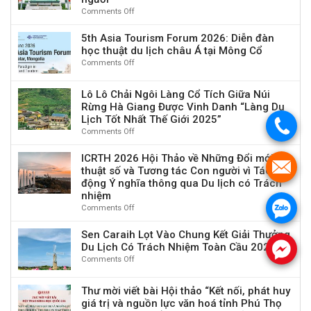
&
Sinh
trợ
Comments Off
on
An
Tiến
100.000
ICE
sinh”
Sĩ
EUR
2026:
5th Asia Tourism Forum 2026: Diễn đàn
trong
&
Kết
học thuật du lịch châu Á tại Mông Cổ
Du
Nghiên
nối
lịch
Comments Off
on
Cứu
học
tại
5th
Sinh
thuật
Beppu,
Asia
Toàn
Lô Lô Chải Ngôi Làng Cổ Tích Giữa Núi
quốc
Nhật
Tourism
Thời
Rừng Hà Giang Được Vinh Danh “Làng Du
tế
Bản
Forum
Gian
Lịch Tốt Nhất Thế Giới 2025”
về
2026:
.
–
kinh
Comments Off
on
Diễn
Đợt
tế
Lô
đàn
1
số,
Lô
ICRTH 2026 Hội Thảo về Những Đổi mới Kỹ
học
Năm
tăng
.
Chải
thuật số và Tương tác Con người vì Tác
thuật
2026
trưởng
Ngôi
du
động Ý nghĩa thông qua Du lịch có Trách
xanh
Làng
lịch
nhiệm
và
Cổ
châu
.
Comments Off
on
sức
Tích
Á
ICRTH
bền
Giữa
tại
2026
Sen Caraih Lọt Vào Chung Kết Giải Thưởng
con
Núi
Mông
Hội
Du Lịch Có Trách Nhiệm Toàn Cầu 2025
.
người
Rừng
Cổ
Thảo
Comments Off
on
Hà
về
Sen
Giang
Những
Caraih
Được
Thư mời viết bài Hội thảo “Kết nối, phát huy
Đổi
Lọt
Vinh
giá trị và nguồn lực văn hoá tỉnh Phú Thọ
mới
Vào
Danh