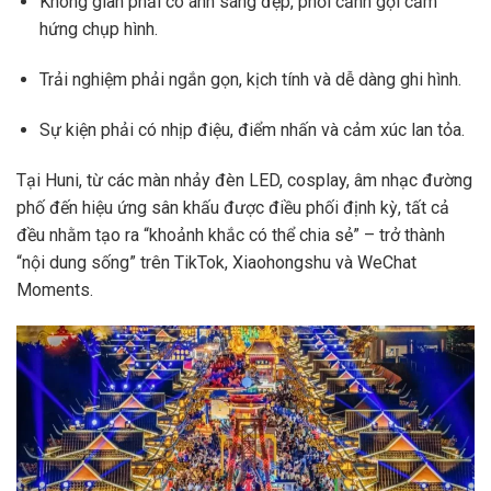
Không gian phải có ánh sáng đẹp, phối cảnh gợi cảm
hứng chụp hình.
Trải nghiệm phải ngắn gọn, kịch tính và dễ dàng ghi hình.
Sự kiện phải có nhịp điệu, điểm nhấn và cảm xúc lan tỏa.
Tại Huni, từ các màn nhảy đèn LED, cosplay, âm nhạc đường
phố đến hiệu ứng sân khấu được điều phối định kỳ, tất cả
đều nhằm tạo ra “khoảnh khắc có thể chia sẻ” – trở thành
“nội dung sống” trên TikTok, Xiaohongshu và WeChat
Moments.