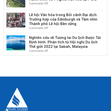
ký
triển
TP.
tích
Comments Off
on
tế
kết
du
Hồ
Dữ
Nghiên
Tuần
Biên
lịch,
Chí
liệu
cứu
hoàn
bản
kinh
Lễ hội Văn hóa trong Bối cảnh Đại dịch:
Minh
Hình
về
Ghi
tế
Trường hợp của Edinburgh và Tầm nhìn
ảnh:
Đường
nhớ
–
Thành phố Lễ hội Bền vững
Sử
mòn
hợp
xã
Comments Off
on
dụng
Inca:
tác
hội
Lễ
Phần
Lịch
tại
trong
hội
mềm
Nghiên cứu về Tương lai Du lịch Được Tái
sử,
Philippines
kỷ
Văn
webQDA
Định hình: Phân tích từ Hội nghị Du lịch
Hành
nguyên
hóa
trong
trình
Thế giới 2022 tại Sabah, Malaysia
mới”
trong
Nghiên
và
Comments Off
on
Bối
cứu
Ý
Nghiên
cảnh
Định
nghĩa
cứu
Đại
tính
Văn
về
dịch:
hóa
Tương
Trường
tại
lai
hợp
Peru
Du
của
lịch
Edinburgh
Được
và
Tái
Tầm
Định
nhìn
hình:
Thành
Phân
phố
tích
Lễ
từ