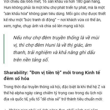
Với chiều dài 666 mét, 16 sân khấu và hơn 180 gian hàng,
Huni không phải là một khu chợ phát triển tự phát, mà là một
“sân khấu hóa” không gian tiêu dùng. Mỗi góc chợ được thiết
kế như một “bức tranh di động” – nơi khách vừa có thể ăn,
xem, nghe, chụp ảnh và chia sẻ lên mạng xã hội.
Nếu như chợ đêm truyền thống là về mùi
vị, thì chợ đêm Huni là về thị giác, âm
thanh, trải nghiệm và khả năng ghi dấu
trên nền tảng số.
Sharability: “Đơn vị tiền tệ” mới trong Kinh tế
đêm số hóa
Trong thời đại truyền thông xã hội, đặc biệt là khi thế hệ Z và
thế hệ alpha ngày càng chiếm tỷ trọng cao trong du lịch nội
địa và quốc tế, yếu tố “dễ chia sẻ” trở thành tiêu chuẩn mới: