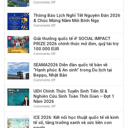
Comments Off
on
thuật
và
Hội
quốc
chuyển
thảo
tế
đổi
Thông Báo Lịch Nghỉ Tết Nguyên Đán 2026
Khoa
về
số:
& Chúc Mừng Năm Mới Bính Ngọ
học
AI,
Thách
Comments Off
on
Quốc
đổi
thức
Thông
tế
mới
và
Báo
Economics
và
Giải thưởng quốc tế iF SOCIAL IMPACT
cơ
Lịch
and
tương
PRIZE 2026 chính thức mở đơn, quỹ tài trợ
hội”
Nghỉ
Technology
lai
100.000 EUR
Tết
Sustainability
du
Comments Off
on
Nguyên
2026
lịch
Giải
Đán
(ETS
thưởng
SEAMA2026 Diễn đàn quốc tế bàn về
2026
2026)
quốc
“Hạnh phúc & An sinh” trong Du lịch tại
&
tế
Chúc
Beppu, Nhật Bản
iF
Mừng
Comments Off
on
SOCIAL
Năm
SEAMA2026
IMPACT
Mới
Diễn
UEH Chính Thức Tuyển Sinh Tiến Sĩ &
PRIZE
Bính
đàn
Nghiên Cứu Sinh Toàn Thời Gian – Đợt 1
2026
Ngọ
quốc
Năm 2026
chính
tế
Comments Off
on
thức
bàn
UEH
mở
về
Chính
ICE 2026: Kết nối học thuật quốc tế về kinh
đơn,
“Hạnh
Thức
tế số, tăng trưởng xanh và sức bền con
quỹ
phúc
Tuyển
tài
người