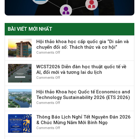
BÀI VIẾT MỚI NHẤT
Hội thảo khoa học cấp quốc gia “Di sản và
chuyển đổi số: Thách thức và cơ hội”
Comments Off
on
Hội
thảo
WCST2026 Diễn đàn học thuật quốc tế về
khoa
AI, đổi mới và tương lai du lịch
học
Comments Off
on
cấp
WCST2026
quốc
Diễn
gia
Hội thảo Khoa học Quốc tế Economics and
đàn
“Di
Technology Sustainability 2026 (ETS 2026)
học
sản
Comments Off
on
thuật
và
Hội
quốc
chuyển
thảo
tế
đổi
Thông Báo Lịch Nghỉ Tết Nguyên Đán 2026
Khoa
về
số:
& Chúc Mừng Năm Mới Bính Ngọ
học
AI,
Thách
Comments Off
on
Quốc
đổi
thức
Thông
tế
mới
và
Báo