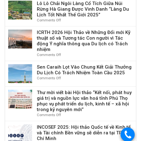
Toàn
Lô Lô Chải Ngôi Làng Cổ Tích Giữa Núi
quốc
Nhật
Tourism
Thời
Rừng Hà Giang Được Vinh Danh “Làng Du
tế
Bản
Forum
Gian
Lịch Tốt Nhất Thế Giới 2025”
về
2026:
–
kinh
Comments Off
on
Diễn
Đợt
tế
Lô
đàn
1
số,
Lô
ICRTH 2026 Hội Thảo về Những Đổi mới Kỹ
học
Năm
tăng
Chải
thuật số và Tương tác Con người vì Tác
thuật
2026
trưởng
Ngôi
du
động Ý nghĩa thông qua Du lịch có Trách
xanh
Làng
lịch
nhiệm
và
Cổ
châu
Comments Off
on
sức
Tích
Á
ICRTH
bền
Giữa
tại
2026
Sen Caraih Lọt Vào Chung Kết Giải Thưởng
con
Núi
Mông
Hội
Du Lịch Có Trách Nhiệm Toàn Cầu 2025
người
Rừng
Cổ
Thảo
Comments Off
on
Hà
về
Sen
Giang
Những
Caraih
Được
Thư mời viết bài Hội thảo “Kết nối, phát huy
Đổi
Lọt
Vinh
giá trị và nguồn lực văn hoá tỉnh Phú Thọ
mới
Vào
Danh
phục vụ phát triển du lịch, kinh tế – xã hội
Kỹ
Chung
“Làng
thuật
trong kỷ nguyên mới”
Kết
Du
số
Comments Off
on
Giải
Lịch
và
Thư
Thưởng
Tốt
Tương
mời
INCOSEF 2025: Hội thảo Quốc tế về Kinh tế
Du
Nhất
tác
viết
Lịch
và Tài chính Bền vững sẽ diễn ra tại TP. Hồ
Thế
.
Con
bài
Có
Chí Minh
Giới
người