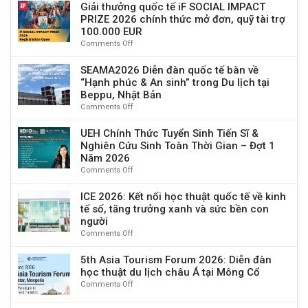
Economics
và
Giải thưởng quốc tế iF SOCIAL IMPACT
cơ
Lịch
and
tương
PRIZE 2026 chính thức mở đơn, quỹ tài trợ
hội”
Nghỉ
Technology
lai
100.000 EUR
Tết
Sustainability
du
Comments Off
on
Nguyên
2026
lịch
Giải
Đán
(ETS
thưởng
SEAMA2026 Diễn đàn quốc tế bàn về
2026
2026)
quốc
“Hạnh phúc & An sinh” trong Du lịch tại
&
tế
Chúc
Beppu, Nhật Bản
iF
Mừng
Comments Off
on
SOCIAL
Năm
SEAMA2026
IMPACT
Mới
Diễn
UEH Chính Thức Tuyển Sinh Tiến Sĩ &
PRIZE
Bính
đàn
Nghiên Cứu Sinh Toàn Thời Gian – Đợt 1
2026
Ngọ
quốc
Năm 2026
chính
tế
Comments Off
on
thức
bàn
UEH
mở
về
Chính
ICE 2026: Kết nối học thuật quốc tế về kinh
đơn,
“Hạnh
Thức
tế số, tăng trưởng xanh và sức bền con
quỹ
phúc
Tuyển
tài
người
&
Sinh
trợ
Comments Off
on
An
Tiến
100.000
ICE
sinh”
Sĩ
EUR
2026:
5th Asia Tourism Forum 2026: Diễn đàn
trong
&
Kết
học thuật du lịch châu Á tại Mông Cổ
Du
Nghiên
nối
lịch
Comments Off
on
Cứu
học
tại
5th
Sinh
thuật
Beppu,
Asia