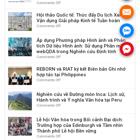
Hội
Trách
2025”
Comments Off
on
vì
thảo
Nhiệm
INCOSEF
Tác
.
“Kết
Toàn
2025:
Hội thảo Quốc tế: Thúc đẩy Du lịch Xanh,
động
nối,
Cầu
Hội
Vận dụng Giải pháp Kinh tế Tuần hoàn
Ý
phát
2025
thảo
Comments Off
nghĩa
on
huy
.
Quốc
thông
Hội
giá
tế
qua
thảo
trị
Áp dụng Phương pháp Hình ảnh và Phân
về
Du
Quốc
và
tích Dữ liệu Hình ảnh: Sử dụng Phần mềm
Kinh
lịch
tế:
.
nguồn
webQDA trong Nghiên cứu Định tính
tế
có
Thúc
lực
và
Comments Off
on
Trách
đẩy
văn
Tài
Áp
nhiệm
Du
hoá
chính
dụng
REBORN và RIAT ký kết Biên bản Ghi nhớ
lịch
tỉnh
Bền
Phương
hợp tác tại Philippines
Xanh,
Phú
vững
pháp
Vận
Comments Off
on
Thọ
sẽ
Hình
dụng
REBORN
phục
diễn
ảnh
Giải
và
vụ
ra
Nghiên cứu về Đường mòn Inca: Lịch sử,
và
pháp
RIAT
phát
tại
Hành trình và Ý nghĩa Văn hóa tại Peru
Phân
Kinh
ký
triển
TP.
tích
Comments Off
on
tế
kết
du
Hồ
Dữ
Nghiên
Tuần
Biên
lịch,
Chí
liệu
cứu
hoàn
bản
kinh
Lễ hội Văn hóa trong Bối cảnh Đại dịch:
Minh
Hình
về
Ghi
tế
Trường hợp của Edinburgh và Tầm nhìn
ảnh:
Đường
nhớ
–
Thành phố Lễ hội Bền vững
Sử
mòn
hợp
xã
Comments Off
on
dụng
Inca:
tác
hội