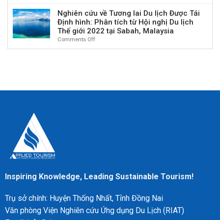
Lễ
Phần
Lịch
tại
trong
hội
mềm
Nghiên cứu về Tương lai Du lịch Được Tái
sử,
Philippines
kỷ
Văn
webQDA
Định hình: Phân tích từ Hội nghị Du lịch
Hành
nguyên
hóa
trong
trình
Thế giới 2022 tại Sabah, Malaysia
mới”
trong
Nghiên
và
Comments Off
on
Bối
cứu
Ý
Nghiên
cảnh
Định
nghĩa
cứu
Đại
tính
Văn
về
dịch:
hóa
Tương
Trường
tại
lai
hợp
Peru
Du
của
lịch
Edinburgh
Được
và
Tái
Tầm
Định
nhìn
hình:
Thành
Phân
phố
tích
Lễ
từ
hội
Hội
Bền
nghị
Inspiring Knowledge, Leading Sustainable Tourism!
vững
Du
lịch
Trụ sở chính: Huyện Thống Nhất, Tỉnh Đồng Nai
Thế
giới
Văn phòng Viện Nghiên cứu Ứng dụng Du Lịch (RIAT)
2022