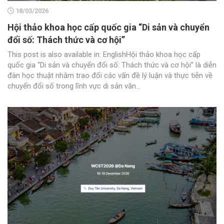
18/03/2026
Hội thảo khoa học cấp quốc gia “Di sản và chuyển
đổi số: Thách thức và cơ hội”
This post is also available in: EnglishHội thảo khoa học cấp
quốc gia “Di sản và chuyển đổi số: Thách thức và cơ hội” là diễn
đàn học thuật nhằm trao đổi các vấn đề lý luận và thực tiễn về
chuyển đổi số trong lĩnh vực di sản văn...