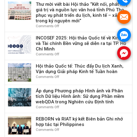
Caraih
Được
Thư mời viết bài Hội thảo “Kết nối, phát huy
Đổi
Lọt
Vinh
giá trị và nguồn lực văn hoá tỉnh Phú Thọ
mới
Vào
Danh
phục vụ phát triển du lịch, kinh tế – xã hội
Kỹ
.
Chung
“Làng
thuật
trong kỷ nguyên mới”
Kết
Du
số
Comments Off
on
Giải
Lịch
và
Thư
Thưởng
Tốt
.
Tương
mời
INCOSEF 2025: Hội thảo Quốc tế về Kinh tế
Du
Nhất
tác
viết
Lịch
và Tài chính Bền vững sẽ diễn ra tại TP. Hồ
Thế
Con
bài
Có
Chí Minh
Giới
người
.
Hội
Trách
2025”
Comments Off
on
vì
thảo
Nhiệm
INCOSEF
Tác
“Kết
Toàn
2025:
Hội thảo Quốc tế: Thúc đẩy Du lịch Xanh,
động
nối,
Cầu
Hội
Vận dụng Giải pháp Kinh tế Tuần hoàn
Ý
phát
2025
thảo
Comments Off
nghĩa
on
huy
Quốc
thông
Hội
giá
tế
qua
thảo
trị
Áp dụng Phương pháp Hình ảnh và Phân
về
Du
Quốc
và
tích Dữ liệu Hình ảnh: Sử dụng Phần mềm
Kinh
lịch
tế:
nguồn
webQDA trong Nghiên cứu Định tính
tế
có
Thúc
lực
và
Comments Off
on
Trách
đẩy
văn
Tài
Áp
nhiệm
Du
hoá
chính
dụng
REBORN và RIAT ký kết Biên bản Ghi nhớ
lịch
tỉnh
Bền
Phương
hợp tác tại Philippines
Xanh,
Phú
vững
pháp
Vận
Comments Off
on
Thọ
sẽ
Hình
dụng
REBORN
phục