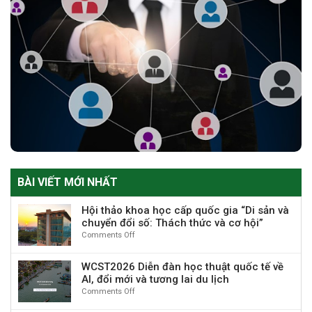
BÀI VIẾT MỚI NHẤT
Hội thảo khoa học cấp quốc gia “Di sản và
chuyển đổi số: Thách thức và cơ hội”
Comments Off
on
Hội
thảo
WCST2026 Diễn đàn học thuật quốc tế về
khoa
AI, đổi mới và tương lai du lịch
học
Comments Off
on
cấp
WCST2026
quốc