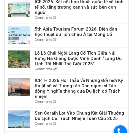
Chính
ICE 2026: Kết nối học thuật quốc tế về kinh
đơn,
“Hạnh
Thức
tế số, tăng trưởng xanh và sức bền con
quỹ
phúc
Tuyển
tài
người
&
Sinh
trợ
Comments Off
on
An
Tiến
100.000
ICE
sinh”
Sĩ
EUR
2026:
5th Asia Tourism Forum 2026: Diễn đàn
trong
&
Kết
học thuật du lịch châu Á tại Mông Cổ
Du
Nghiên
nối
lịch
Comments Off
on
Cứu
học
tại
5th
Sinh
thuật
Beppu,
Asia
Toàn
Lô Lô Chải Ngôi Làng Cổ Tích Giữa Núi
quốc
Nhật
Tourism
Thời
Rừng Hà Giang Được Vinh Danh “Làng Du
tế
Bản
Forum
Gian
Lịch Tốt Nhất Thế Giới 2025”
về
2026:
–
kinh
Comments Off
on
Diễn
Đợt
tế
Lô
đàn
1
số,
Lô
ICRTH 2026 Hội Thảo về Những Đổi mới Kỹ
học
Năm
tăng
Chải
thuật số và Tương tác Con người vì Tác
thuật
2026
trưởng
Ngôi
du
động Ý nghĩa thông qua Du lịch có Trách
xanh
Làng
lịch
nhiệm
và
Cổ
châu
Comments Off
on
sức
Tích
Á
ICRTH
bền
Giữa
tại
2026
Sen Caraih Lọt Vào Chung Kết Giải Thưởng
con
Núi
Mông
Hội
Du Lịch Có Trách Nhiệm Toàn Cầu 2025
người
Rừng
Cổ
Thảo
Comments Off
on
Hà
về
Sen
Giang
.
Những