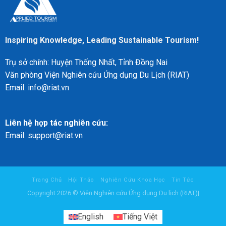
Phân
phố
tích
Lễ
từ
hội
Hội
Bền
nghị
Inspiring Knowledge, Leading Sustainable Tourism!
vững
Du
lịch
Trụ sở chính: Huyện Thống Nhất, Tỉnh Đồng Nai
Thế
giới
Văn phòng Viện Nghiên cứu Ứng dụng Du Lịch (RIAT)
2022
Email: info@riat.vn
tại
Sabah,
Malaysia
Liên hệ hợp tác nghiên cứu:
Email: support@riat.vn
Trang Chủ
Hội Thảo
Nghiên Cứu Khoa Học
Tin Tức
Copyright 2026 © Viện Nghiên cứu Ứng dụng Du lịch (RIAT)|
English
Tiếng Việt