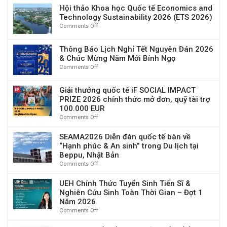
Diễn
gia
Hội thảo Khoa học Quốc tế Economics and
đàn
“Di
Technology Sustainability 2026 (ETS 2026)
học
sản
Comments Off
on
thuật
và
Hội
quốc
chuyển
thảo
tế
đổi
Thông Báo Lịch Nghỉ Tết Nguyên Đán 2026
Khoa
về
số:
& Chúc Mừng Năm Mới Bính Ngọ
học
AI,
Thách
Comments Off
on
Quốc
đổi
thức
Thông
tế
mới
và
Báo
Economics
và
Giải thưởng quốc tế iF SOCIAL IMPACT
cơ
Lịch
and
tương
PRIZE 2026 chính thức mở đơn, quỹ tài trợ
hội”
Nghỉ
Technology
lai
100.000 EUR
Tết
Sustainability
du
Comments Off
on
Nguyên
2026
lịch
Giải
Đán
(ETS
thưởng
SEAMA2026 Diễn đàn quốc tế bàn về
2026
2026)
quốc
“Hạnh phúc & An sinh” trong Du lịch tại
&
tế
Chúc
Beppu, Nhật Bản
iF
Mừng
Comments Off
on
SOCIAL
Năm
SEAMA2026
IMPACT
Mới
Diễn
UEH Chính Thức Tuyển Sinh Tiến Sĩ &
PRIZE
Bính
đàn
Nghiên Cứu Sinh Toàn Thời Gian – Đợt 1
2026
Ngọ
quốc
Năm 2026
chính
tế
Comments Off
on
thức
bàn
UEH
mở
về