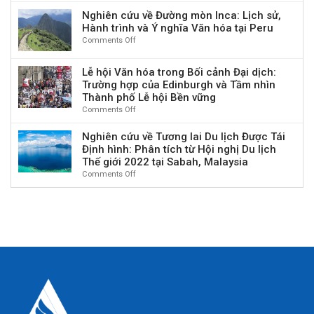
diễn
ảnh
Giải
và
vụ
ra
Nghiên cứu về Đường mòn Inca: Lịch sử,
và
pháp
RIAT
phát
tại
Hành trình và Ý nghĩa Văn hóa tại Peru
Phân
Kinh
ký
triển
TP.
tích
Comments Off
on
tế
kết
du
Hồ
Dữ
Nghiên
Tuần
Biên
lịch,
Chí
liệu
cứu
hoàn
bản
kinh
Lễ hội Văn hóa trong Bối cảnh Đại dịch:
Minh
Hình
về
Ghi
tế
Trường hợp của Edinburgh và Tầm nhìn
ảnh:
Đường
nhớ
–
Thành phố Lễ hội Bền vững
Sử
mòn
hợp
xã
Comments Off
on
dụng
Inca:
tác
hội
Lễ
Phần
Lịch
tại
trong
hội
mềm
Nghiên cứu về Tương lai Du lịch Được Tái
sử,
Philippines
kỷ
Văn
webQDA
Định hình: Phân tích từ Hội nghị Du lịch
Hành
nguyên
hóa
trong
trình
Thế giới 2022 tại Sabah, Malaysia
mới”
trong
Nghiên
và
Comments Off
on
Bối
cứu
Ý
Nghiên
cảnh
Định
nghĩa
cứu
Đại
tính
Văn
về
dịch:
hóa
Tương
Trường
tại
lai
hợp
Peru
Du
của
lịch
Edinburgh
Được
và
Tái
Tầm
Định
nhìn
hình:
Thành