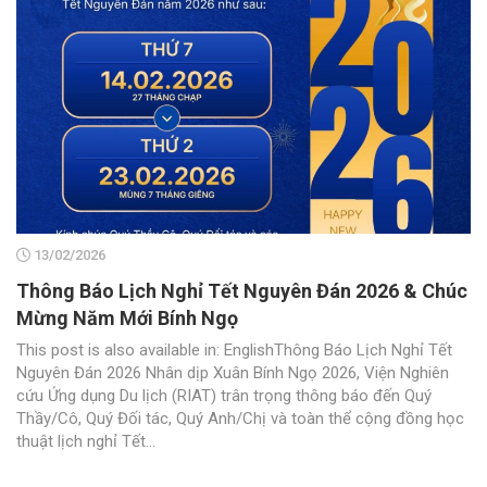
13/02/2026
Thông Báo Lịch Nghỉ Tết Nguyên Đán 2026 & Chúc
Mừng Năm Mới Bính Ngọ
This post is also available in: EnglishThông Báo Lịch Nghỉ Tết
Nguyên Đán 2026 Nhân dịp Xuân Bính Ngọ 2026, Viện Nghiên
cứu Ứng dụng Du lịch (RIAT) trân trọng thông báo đến Quý
Thầy/Cô, Quý Đối tác, Quý Anh/Chị và toàn thể cộng đồng học
thuật lịch nghỉ Tết...