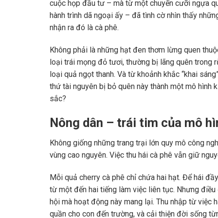
cuộc họp đầu tư – mà từ một chuyến cưỡi ngựa qu
hành trình dã ngoại ấy – đã tình cờ nhìn thấy nhữ
nhận ra đó là cà phê.
Không phải là những hạt đen thơm lừng quen thuộc 
loại trái mọng đỏ tươi, thường bị lãng quên trong
loại quả ngọt thanh. Và từ khoảnh khắc “khai sáng”
thứ tài nguyên bị bỏ quên này thành một mô hình k
sắc?
Nông dân – trái tim của mô h
Không giống những trang trại lớn quy mô công nghi
vùng cao nguyên. Việc thu hái cà phê vẫn giữ nguyê
Mỗi quả cherry cà phê chỉ chứa hai hạt. Để hái đầ
từ một đến hai tiếng làm việc liên tục. Nhưng điều
hội mà hoạt động này mang lại. Thu nhập từ việc 
quần cho con đến trường, và cải thiện đời sống từ