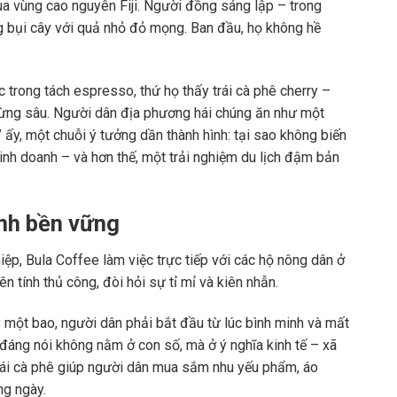
a vùng cao nguyên Fiji. Người đồng sáng lập – trong
ng bụi cây với quả nhỏ đỏ mọng. Ban đầu, họ không hề
trong tách espresso, thứ họ thấy trái cà phê cherry –
 rừng sâu. Người dân địa phương hái chúng ăn như một
 ấy, một chuỗi ý tưởng dần thành hình: tại sao không biến
inh doanh – và hơn thế, một trải nghiệm du lịch đậm bản
ình bền vững
ệp, Bula Coffee làm việc trực tiếp với các hộ nông dân ở
n tính thủ công, đòi hỏi sự tỉ mỉ và kiên nhẫn.
y một bao, người dân phải bắt đầu từ lúc bình minh và mất
 đáng nói không nằm ở con số, mà ở ý nghĩa kinh tế – xã
hái cà phê giúp người dân mua sắm nhu yếu phẩm, áo
ng ngày.