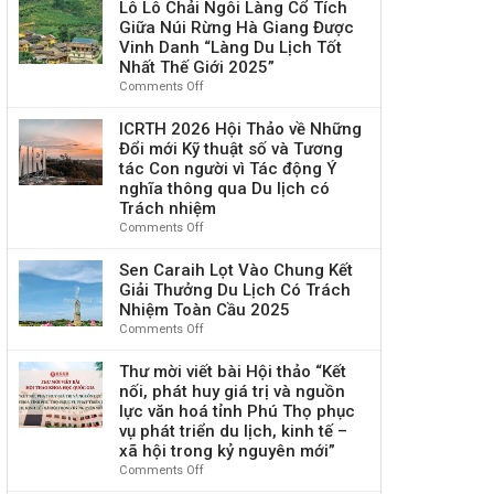
Asia
Lô Lô Chải Ngôi Làng Cổ Tích
Gian
tế
Tourism
–
Giữa Núi Rừng Hà Giang Được
về
Forum
Đợt
Vinh Danh “Làng Du Lịch Tốt
kinh
2026:
1
Nhất Thế Giới 2025”
tế
Diễn
Năm
Comments Off
on
số,
đàn
2026
Lô
tăng
học
Lô
ICRTH 2026 Hội Thảo về Những
trưởng
thuật
Chải
xanh
Đổi mới Kỹ thuật số và Tương
du
Ngôi
và
tác Con người vì Tác động Ý
lịch
Làng
sức
nghĩa thông qua Du lịch có
châu
Cổ
bền
Trách nhiệm
Á
Tích
con
Comments Off
tại
on
Giữa
người
Mông
ICRTH
Núi
Cổ
2026
Sen Caraih Lọt Vào Chung Kết
Rừng
Hội
Giải Thưởng Du Lịch Có Trách
Hà
Thảo
Nhiệm Toàn Cầu 2025
Giang
về
Comments Off
on
Được
Những
Sen
Vinh
Đổi
Caraih
Danh
Thư mời viết bài Hội thảo “Kết
mới
Lọt
“Làng
nối, phát huy giá trị và nguồn
Kỹ
Vào
Du
lực văn hoá tỉnh Phú Thọ phục
thuật
Chung
Lịch
vụ phát triển du lịch, kinh tế –
số
Kết
Tốt
xã hội trong kỷ nguyên mới”
và
Giải
Nhất
Comments Off
on
Tương
Thưởng
Thế
Thư
tác