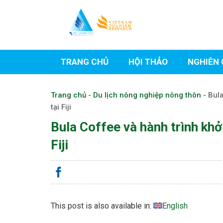
Skip
to
content
TRANG CHỦ
HỘI THẢO
NGHIÊN 
Trang chủ
-
Du lịch nông nghiệp nông thôn
-
Bula
tại Fiji
Bula Coffee và hành trình khở
Fiji
This post is also available in:
English