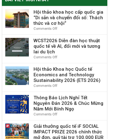
Hội thảo khoa học cấp quốc gia
“Di sản và chuyển đổi số: Thách
thức và cơ hội”
Comments Off
on
Hội
thảo
WCST2026 Diễn đàn học thuật
khoa
quốc tế về AI, đổi mới và tương
học
lai du lịch
cấp
Comments Off
on
quốc
WCST2026
gia
Diễn
Hội thảo Khoa học Quốc tế
“Di
đàn
Economics and Technology
sản
học
Sustainability 2026 (ETS 2026)
và
thuật
Comments Off
on
chuyển
quốc
Hội
đổi
tế
thảo
Thông Báo Lịch Nghỉ Tết
số:
về
Khoa
Nguyên Đán 2026 & Chúc Mừng
Thách
AI,
học
thức
Năm Mới Bính Ngọ
đổi
Quốc
và
Comments Off
on
mới
tế
cơ
Thông
và
Economics
hội”
Báo
Giải thưởng quốc tế iF SOCIAL
tương
and
Lịch
IMPACT PRIZE 2026 chính thức
lai
Technology
Nghỉ
du
mở đơn, quỹ tài trợ 100.000 EUR
Sustainability