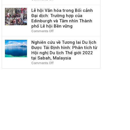
Biên
hoàn
tế
liệu
Nghiên
bản
–
Hình
cứu
Lễ hội Văn hóa trong Bối cảnh
Ghi
xã
ảnh:
về
Đại dịch: Trường hợp của
nhớ
hội
Sử
Đường
hợp
Edinburgh và Tầm nhìn Thành
trong
dụng
mòn
tác
phố Lễ hội Bền vững
kỷ
Phần
Inca:
tại
Comments Off
on
nguyên
mềm
Lịch
Philippines
Lễ
mới”
webQDA
sử,
hội
Nghiên cứu về Tương lai Du lịch
trong
Hành
Văn
Được Tái Định hình: Phân tích từ
Nghiên
trình
hóa
Hội nghị Du lịch Thế giới 2022
cứu
và
trong
tại Sabah, Malaysia
Định
Ý
Bối
tính
Comments Off
on
nghĩa
cảnh
Nghiên
Văn
Đại
cứu
hóa
dịch:
về
tại
Trường
Tương
Peru
hợp
lai
của
Du
Edinburgh
lịch
và
Được
Tầm
Tái
nhìn
Định
Thành
hình:
phố
Phân
Lễ
tích
hội