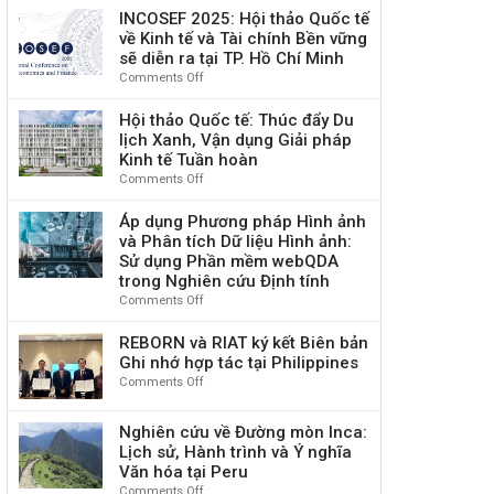
Du
Giới
mời
Con
INCOSEF 2025: Hội thảo Quốc tế
Lịch
2025”
viết
người
về Kinh tế và Tài chính Bền vững
Có
bài
vì
sẽ diễn ra tại TP. Hồ Chí Minh
Trách
Hội
Tác
Comments Off
on
Nhiệm
thảo
động
INCOSEF
Toàn
“Kết
Ý
2025:
Cầu
Hội thảo Quốc tế: Thúc đẩy Du
nối,
nghĩa
Hội
2025
lịch Xanh, Vận dụng Giải pháp
phát
thông
thảo
Kinh tế Tuần hoàn
huy
qua
Quốc
Comments Off
on
giá
Du
tế
Hội
trị
lịch
về
thảo
Áp dụng Phương pháp Hình ảnh
và
có
Kinh
Quốc
và Phân tích Dữ liệu Hình ảnh:
nguồn
Trách
tế
tế:
lực
Sử dụng Phần mềm webQDA
nhiệm
và
Thúc
văn
trong Nghiên cứu Định tính
Tài
đẩy
hoá
Comments Off
on
chính
Du
tỉnh
Áp
Bền
lịch
Phú
dụng
REBORN và RIAT ký kết Biên bản
vững
Xanh,
Thọ
Phương
sẽ
Ghi nhớ hợp tác tại Philippines
Vận
phục
pháp
diễn
Comments Off
on
dụng
vụ
Hình
ra
REBORN
Giải
phát
ảnh
tại
và
pháp
triển
Nghiên cứu về Đường mòn Inca:
và
TP.
RIAT
Kinh
du
Lịch sử, Hành trình và Ý nghĩa
Phân
Hồ
ký
tế
lịch,
Văn hóa tại Peru
tích
Chí
kết
Tuần
kinh
Dữ
Minh
Comments Off
on