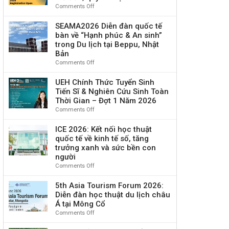
Tết
lịch
Comments Off
on
2026
Nguyên
Giải
(ETS
Đán
thưởng
SEAMA2026 Diễn đàn quốc tế
2026)
2026
quốc
bàn về “Hạnh phúc & An sinh”
&
tế
trong Du lịch tại Beppu, Nhật
Chúc
iF
Bản
Mừng
SOCIAL
Comments Off
on
Năm
IMPACT
SEAMA2026
Mới
PRIZE
Diễn
UEH Chính Thức Tuyển Sinh
Bính
2026
đàn
Ngọ
Tiến Sĩ & Nghiên Cứu Sinh Toàn
chính
quốc
Thời Gian – Đợt 1 Năm 2026
thức
tế
Comments Off
on
mở
bàn
UEH
đơn,
về
Chính
ICE 2026: Kết nối học thuật
quỹ
“Hạnh
Thức
tài
quốc tế về kinh tế số, tăng
phúc
Tuyển
trợ
trưởng xanh và sức bền con
&
Sinh
100.000
người
An
Tiến
EUR
Comments Off
on
sinh”
Sĩ
ICE
trong
&
2026:
5th Asia Tourism Forum 2026:
Du
Nghiên
Kết
lịch
Diễn đàn học thuật du lịch châu
Cứu
nối
tại
Á tại Mông Cổ
Sinh
học
Beppu,
Comments Off
on
Toàn
thuật
Nhật
5th
Thời
quốc
Bản